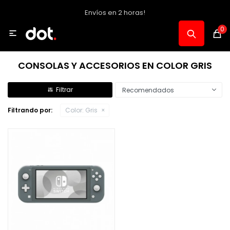
Envíos en 2 horas!
MI CUENTA
0

Catálogo
CONSOLAS Y ACCESORIOS EN COLOR GRIS
Notebooks y PC
Recomendados
Filtrando por:
Color:
Gris
Celulares, Relojes y Tablets
Informática
Audio, Foto y Video
Consolas y Accesorios