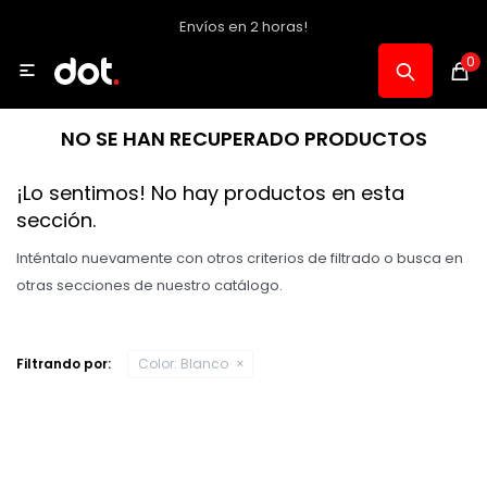
Envíos en 2 horas!
MI CUENTA
0

Catálogo
NO SE HAN RECUPERADO PRODUCTOS
Notebooks y PC
¡Lo sentimos! No hay productos en esta
sección.
Celulares, Relojes y Tablets
Inténtalo nuevamente con otros criterios de filtrado o busca en
otras secciones de nuestro catálogo.
Informática
Filtrando por:
Color:
Blanco
Audio, Foto y Video
Consolas y Accesorios