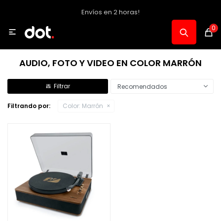
Envíos en 2 horas!
MI CUENTA
0

Catálogo
AUDIO, FOTO Y VIDEO EN COLOR MARRÓN
Notebooks y PC
Recomendados
Filtrando por:
Color:
Marrón
Celulares, Relojes y Tablets
Informática
Audio, Foto y Video
Consolas y Accesorios