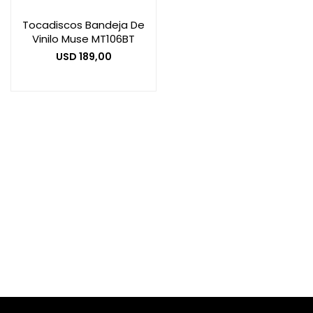
Tocadiscos Bandeja De
Vinilo Muse MT106BT
Smart Home
USD
189,00
Zona Home
Movilidad Eléctrica
Otros