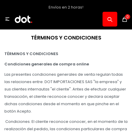
Envíos en 2 horas!
MI CUENTA
0

Catálogo
TÉRMINOS Y CONDICIONES
Notebooks y PC
TÉRMINOS Y CONDICIONES
Condiciones generales de compra online
Celulares, Relojes y Tablets
Las presentes condiciones generales de venta regulan todas
las relaciones entre: DOT IMPORTACIONES SAS "la empresa" y
sus clientes internautas "el cliente". Antes de efectuar cualquier
Informática
transacción, el cliente reconoce conocer y declara aceptar
dichas condiciones desde el momento en que pinche en el
Audio, Foto y Video
botón Acepto.
Condiciones. El cliente reconoce conocer, en el momento de la
realización del pedido, las condiciones particulares de compra
Consolas y Accesorios