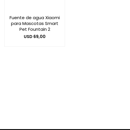
Fuente de agua Xiaomi
Smart Home
para Mascotas Smart
Pet Fountain 2
USD
69,00
Zona Home
Movilidad Eléctrica