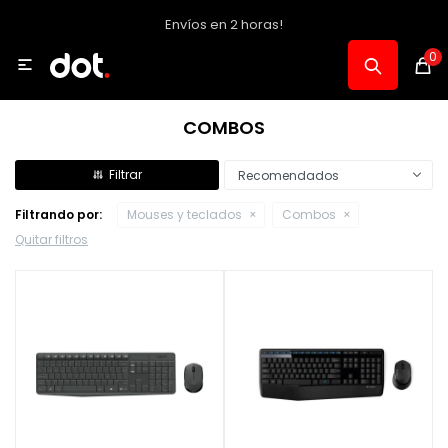
Envíos en 2 horas!
MI CUENTA
0

Catálogo
COMBOS
Notebooks y PC
Recomendados
Filtrando por:
Mouses y teclados
Combos
Celulares, Relojes y Tablets
Quitar filtros
Informática
Audio, Foto y Video
Consolas y Accesorios