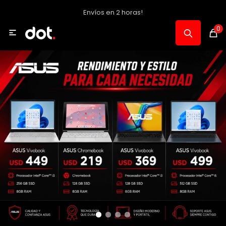
Envíos en 2 horas!
MI CUENTA
0

Catálogo
Notebooks y PC
Celulares, Relojes y Tablets
Informática
Audio, Foto y Video
Consolas y Accesorios