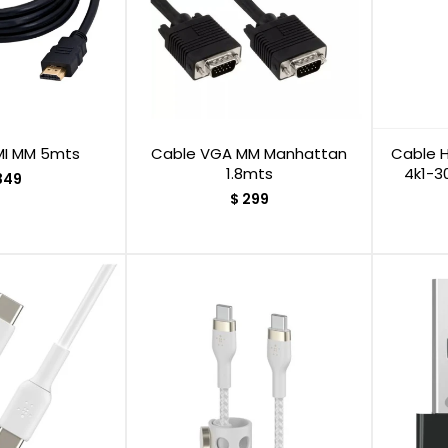
MI MM 5mts
Cable VGA MM Manhattan
Cable H
1.8mts
4k1-3
349
$
299