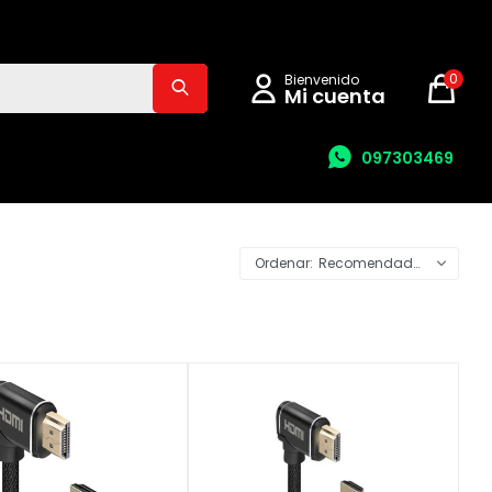
0
097303469
Recomendados