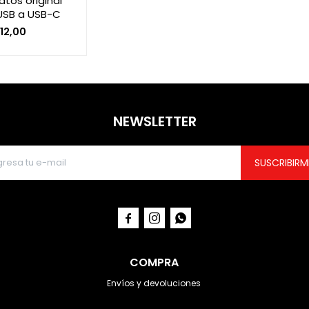
tos original
USB a USB-C
12,00
NEWSLETTER
SUSCRIBIRM



COMPRA
Envíos y devoluciones