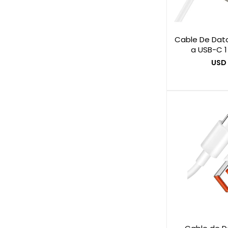
Cable De Dato
a USB-C 1
USD