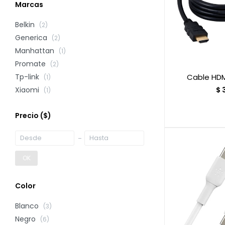
Marcas
Belkin
(2)
Generica
(2)
Manhattan
(1)
Promate
(2)
Cable HD
Tp-link
(1)
$
Xiaomi
(1)
Precio
($)
OK
Color
Blanco
(3)
Negro
(6)