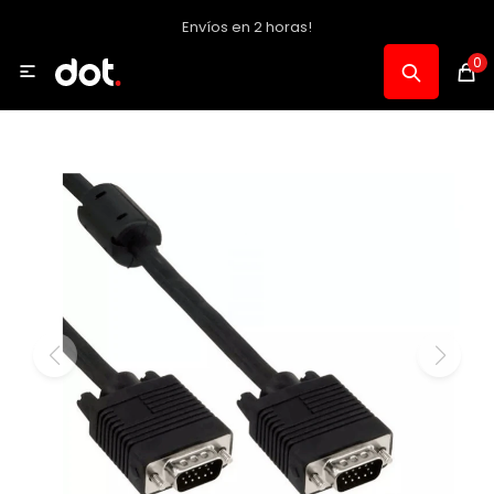
Envíos en 2 horas!
MI CUENTA
0

Catálogo
Notebooks y PC
Celulares, Relojes y Tablets
Informática
Audio, Foto y Video
Consolas y Accesorios