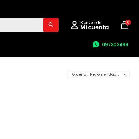
0
097303469
Recomendados