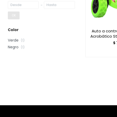
OK
Color
Auto a contr
Acrobático S
Verde
(1)
$
Negro
(1)