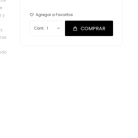
nte
se
 y
C
COMPRAR
1
os
ras
odo