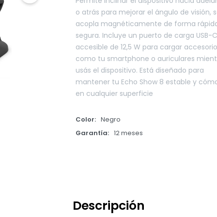
Permite inclinar el dispositivo hacia adela
o atrás para mejorar el ángulo de visión, 
acopla magnéticamente de forma rápida
segura. Incluye un puerto de carga USB-
accesible de 12,5 W para cargar accesori
como tu smartphone o auriculares mient
usás el dispositivo. Está diseñado para
mantener tu Echo Show 8 estable y cóm
en cualquier superficie
Color
Negro
Garantía
12 meses
Descripción