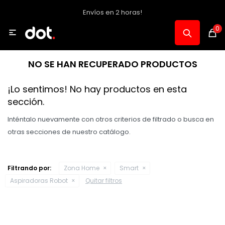
Envíos en 2 horas!
MI CUENTA
0

Catálogo
NO SE HAN RECUPERADO PRODUCTOS
Notebooks y PC
¡Lo sentimos! No hay productos en esta
sección.
Celulares, Relojes y Tablets
Inténtalo nuevamente con otros criterios de filtrado o busca en
otras secciones de nuestro catálogo.
Informática
Filtrando por:
Zona Home
Smart
Aspiradoras Robot
Quitar filtros
Audio, Foto y Video
Consolas y Accesorios