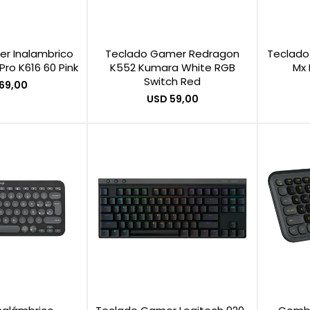
r Inalambrico
Teclado Gamer Redragon
Teclado
Pro K616 60 Pink
K552 Kumara White RGB
Mx 
Switch Red
69,00
USD
59,00