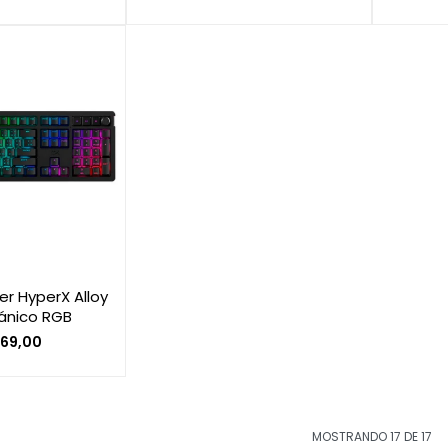
r HyperX Alloy
ánico RGB
169,00
MOSTRANDO
17
DE
17