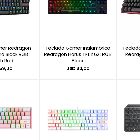
mer Redragon
Teclado Gamer Inalambrico
Teclad
a Black RGB
Redragon Horus TKL K621 RGB
Redrag
ch Red
Black
59,00
USD
83,00