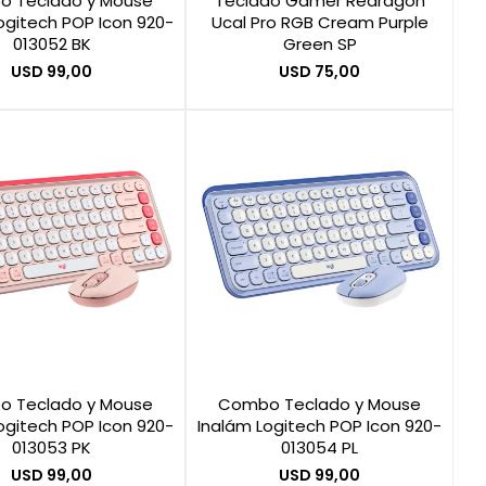
 Teclado y Mouse
Teclado Gamer Redragon
ogitech POP Icon 920-
Ucal Pro RGB Cream Purple
013052 BK
Green SP
USD
99,00
USD
75,00
 Teclado y Mouse
Combo Teclado y Mouse
ogitech POP Icon 920-
Inalám Logitech POP Icon 920-
013053 PK
013054 PL
USD
99,00
USD
99,00