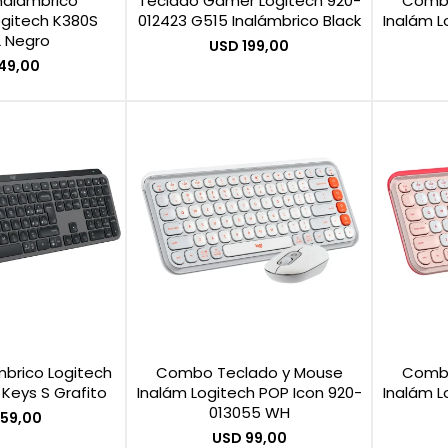
nalámbrico
Teclado Gamer Logitech 920-
Combo
ogitech K380S
012423 G515 Inalámbrico Black
Inalám L
2 Negro
USD
199,00
49,00
mbrico Logitech
Combo Teclado y Mouse
Combo
 Keys S Grafito
Inalám Logitech POP Icon 920-
Inalám L
013055 WH
159,00
USD
99,00