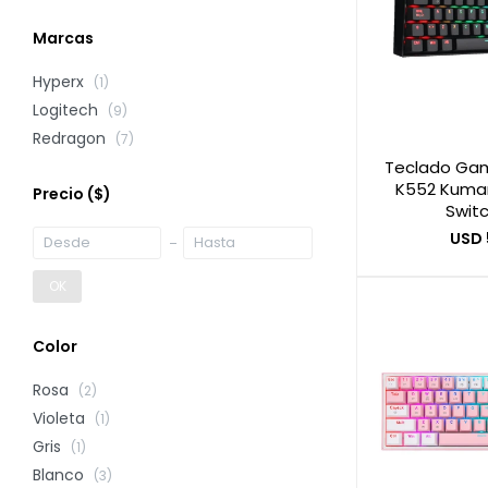
Marcas
Hyperx
(1)
Logitech
(9)
Redragon
(7)
Teclado Ga
K552 Kumar
Precio
($)
Swit
USD
OK
Color
Rosa
(2)
Violeta
(1)
Gris
(1)
Blanco
(3)