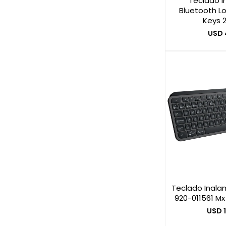
Teclado i
Bluetooth L
Keys 
USD
Teclado Inala
920-011561 Mx
USD