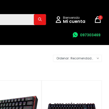
0
097303469
Recomendados