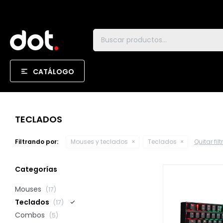
CATÁLOGO
TECLADOS
Filtrando por:
Mouses y teclados
Teclados
Quitar filt
Categorías
Mouses
(17)
Teclados
(17)
Combos
(5)