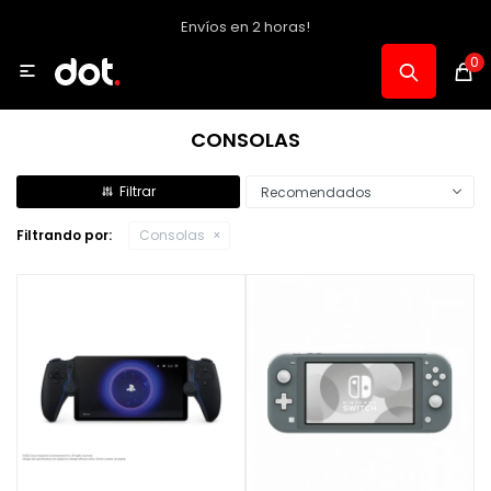
Envíos en 2 horas!
MI CUENTA
0

Catálogo
CONSOLAS
Notebooks y PC
Recomendados
Filtrando por:
Consolas
Celulares, Relojes y Tablets
Informática
Audio, Foto y Video
Consolas y Accesorios