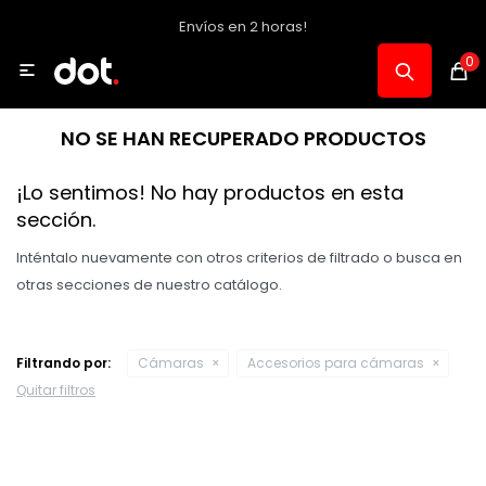
Envíos en 2 horas!
MI CUENTA
0

Catálogo
NO SE HAN RECUPERADO PRODUCTOS
Notebooks y PC
¡Lo sentimos! No hay productos en esta
sección.
Celulares, Relojes y Tablets
Inténtalo nuevamente con otros criterios de filtrado o busca en
otras secciones de nuestro catálogo.
Informática
Filtrando por:
Cámaras
Accesorios para cámaras
Quitar filtros
Audio, Foto y Video
Consolas y Accesorios