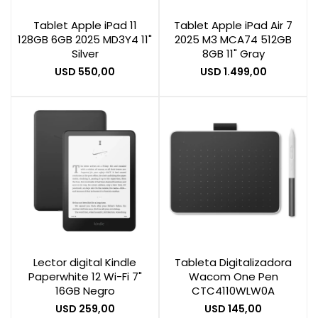
Tablet Apple iPad 11
Tablet Apple iPad Air 7
128GB 6GB 2025 MD3Y4 11"
2025 M3 MCA74 512GB
Smart Home
Silver
8GB 11" Gray
USD
550,00
USD
1.499,00
Zona Home
Movilidad Eléctrica
Lector digital Kindle
Tableta Digitalizadora
Paperwhite 12 Wi-Fi 7"
Wacom One Pen
16GB Negro
CTC4110WLW0A
USD
259,00
USD
145,00