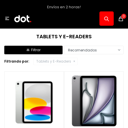
Envíos en 2 horas!
MI CUENTA
0

Catálogo
TABLETS Y E-READERS
Notebooks y PC
Recomendados
Filtrando por:
Tablets y E-Readers
Celulares, Relojes y Tablets
Informática
Audio, Foto y Video
Consolas y Accesorios