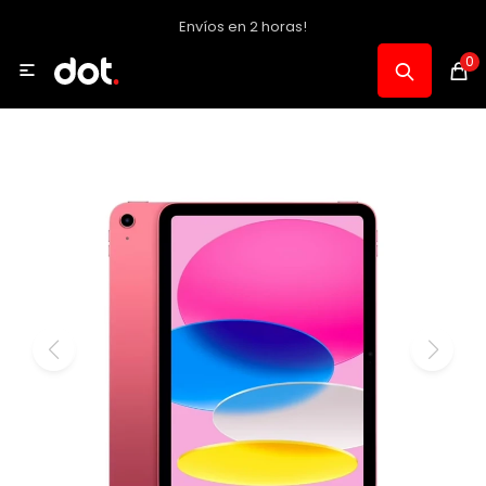
Envíos en 2 horas!
MI CUENTA
0

Catálogo
Notebooks y PC
Celulares, Relojes y Tablets
Informática
Audio, Foto y Video
Consolas y Accesorios