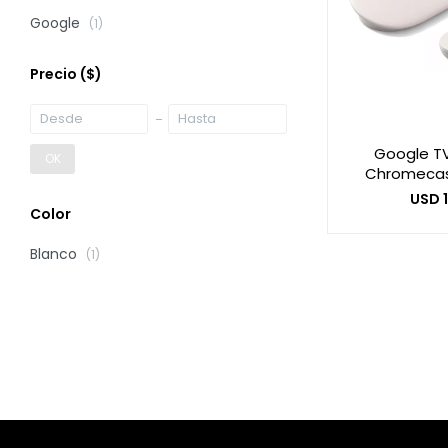
Google
(1)
Precio
($)
Google T
OK
Chromecas
USD
Color
Blanco
(1)