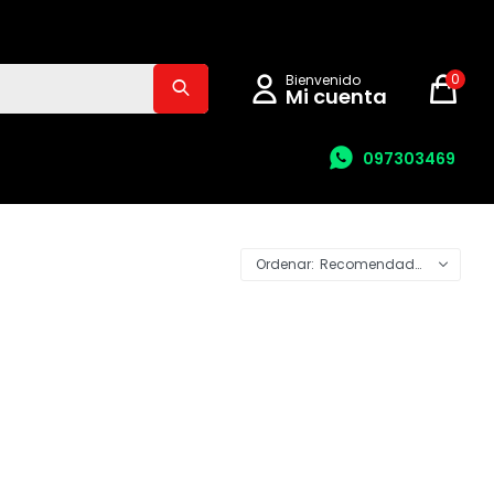
0
097303469
Recomendados