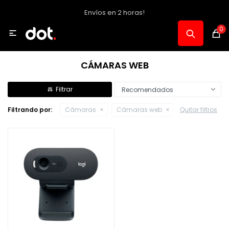
Envíos en 2 horas!
MI CUENTA
0

Catálogo
CÁMARAS WEB
Notebooks y PC
Recomendados
Filtrando por:
Cámaras
Cámaras web
Quitar filtros
Celulares, Relojes y Tablets
Informática
Audio, Foto y Video
Consolas y Accesorios