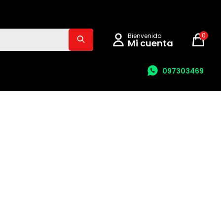
0
097303469