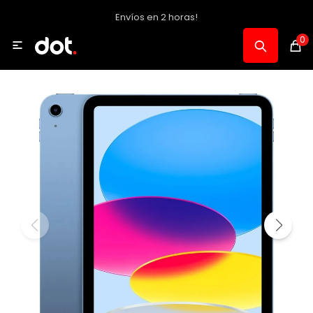
Envíos en 2 horas!
MI CUENTA
0

Catálogo
Notebooks y PC
Celulares, Relojes y Tablets
Informática
Audio, Foto y Video
Consolas y Accesorios