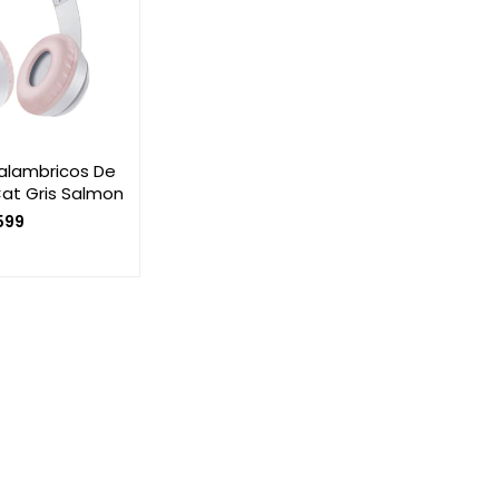
nalambricos De
Cat Gris Salmon
599