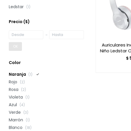
Ledstar
(1)
Precio
($)
Auriculares I
OK
Niño Ledstar 
$
Color
Naranja
(1)
Rojo
(2)
Rosa
(2)
Violeta
(1)
Azul
(4)
Verde
(3)
Marrón
(1)
Blanco
(18)