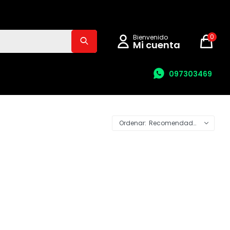
0
097303469
Recomendados