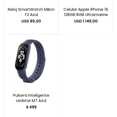
Reloj SmartWatch Mibro
Celular Apple iPhone 16
T2 Azul
128GB 8GB Ultramarine
Smart Home
USD
89,00
USD
1.149,00
Zona Home
Movilidad Eléctrica
Pulsera inteligente
Ledstar M7 Azul
$
499