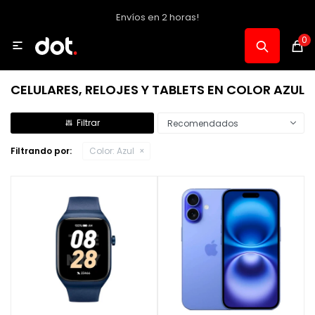
Envíos en 2 horas!
MI CUENTA
0

Catálogo
CELULARES, RELOJES Y TABLETS EN COLOR AZUL
Notebooks y PC
Recomendados
Filtrando por:
Color:
Azul
Celulares, Relojes y Tablets
Informática
Audio, Foto y Video
Consolas y Accesorios