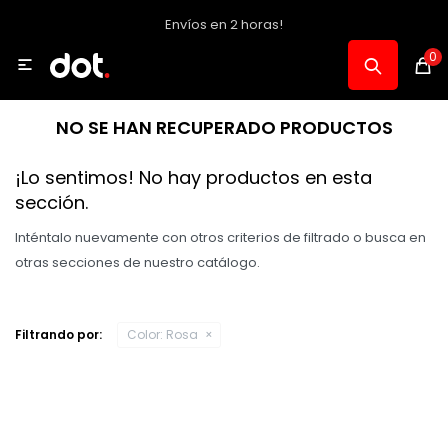
Envíos en 2 horas!
MI CUENTA
0

Catálogo
NO SE HAN RECUPERADO PRODUCTOS
Notebooks y PC
¡Lo sentimos! No hay productos en esta
sección.
Celulares, Relojes y Tablets
Inténtalo nuevamente con otros criterios de filtrado o busca en
otras secciones de nuestro catálogo.
Informática
Filtrando por:
Color:
Rosa
Audio, Foto y Video
Consolas y Accesorios