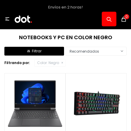
Envíos en 2 horas!
MI CUENTA
0

Catálogo
NOTEBOOKS Y PC EN COLOR NEGRO
Notebooks y PC
Recomendados
Filtrando por:
Color:
Negro
Celulares, Relojes y Tablets
Informática
Audio, Foto y Video
Consolas y Accesorios