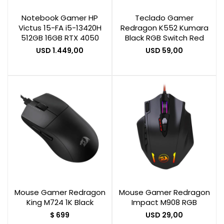
Notebook Gamer HP
Teclado Gamer
Victus 15-FA i5-13420H
Redragon K552 Kumara
Smart Home
512GB 16GB RTX 4050
Black RGB Switch Red
USD
1.449,00
USD
59,00
Zona Home
Movilidad Eléctrica
Mouse Gamer Redragon
Mouse Gamer Redragon
King M724 1K Black
Impact M908 RGB
$
699
USD
29,00