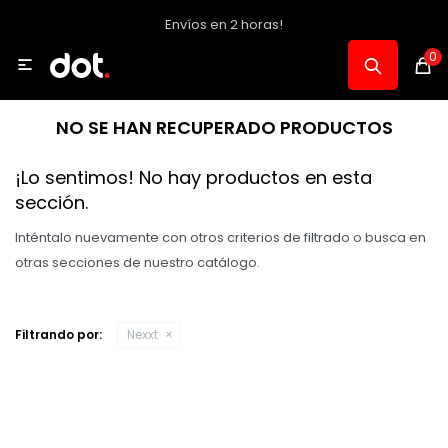
Envíos en 2 horas!
MI CUENTA
0

Catálogo
NO SE HAN RECUPERADO PRODUCTOS
Notebooks y PC
¡Lo sentimos! No hay productos en esta
sección.
Celulares, Relojes y Tablets
Inténtalo nuevamente con otros criterios de filtrado o busca en
otras secciones de nuestro catálogo.
Informática
Filtrando por:
Nexxt
Audio, Foto y Video
Consolas y Accesorios