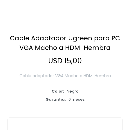
Smart Home
Cable Adaptador Ugreen para PC
Zona Home
VGA Macho a HDMI Hembra
USD
15,00
Movilidad Eléctrica
Cable adaptador VGA Macho a HDMI Hembra
Otros
Color
Negro
Garantía
6 meses