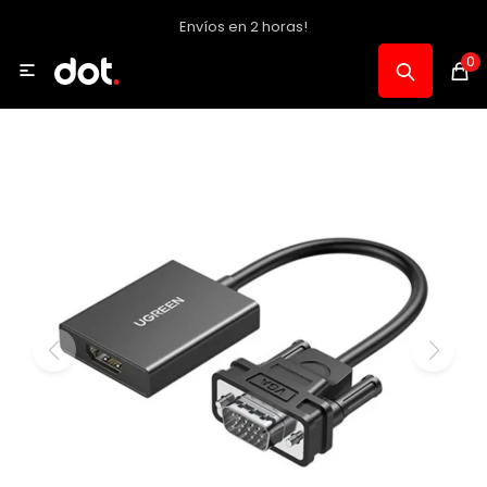
Envíos en 2 horas!
MI CUENTA
0

Catálogo
Notebooks y PC
Celulares, Relojes y Tablets
Informática
Audio, Foto y Video
Consolas y Accesorios