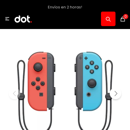
Envíos en 2 horas!
MI CUENTA
0

Catálogo
Notebooks y PC
Celulares, Relojes y Tablets
Informática
Audio, Foto y Video
Consolas y Accesorios