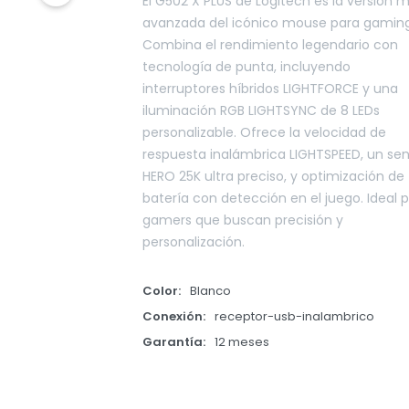
El G502 X PLUS de Logitech es la versión 
avanzada del icónico mouse para gaming
Combina el rendimiento legendario con
tecnología de punta, incluyendo
interruptores híbridos LIGHTFORCE y una
iluminación RGB LIGHTSYNC de 8 LEDs
personalizable. Ofrece la velocidad de
respuesta inalámbrica LIGHTSPEED, un sen
HERO 25K ultra preciso, y optimización de
batería con detección en el juego. Ideal 
gamers que buscan precisión y
personalización.
Color
Blanco
Conexión
receptor-usb-inalambrico
Garantía
12 meses