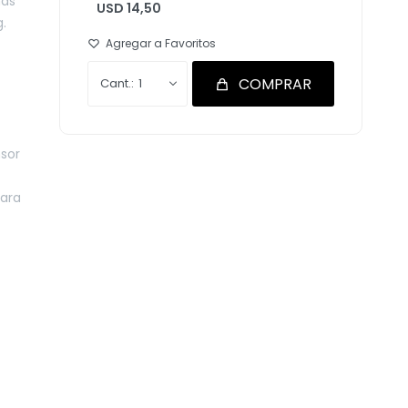
más
USD 14,50
.
COMPRAR
1
sor
para