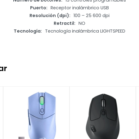
Número de botones
13 controles programables
Puerto
Receptor inalámbrico USB
Resolución (dpi)
100 – 25 600 dpi
Retractil
NO
Tecnología
Tecnología inalámbrica LIGHTSPEED
ar