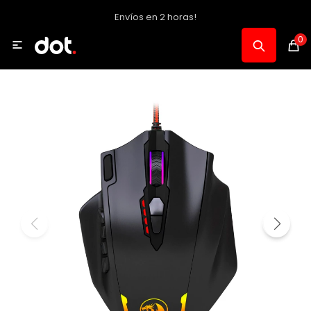
Envíos en 2 horas!
MI CUENTA
0

Catálogo
Notebooks y PC
Celulares, Relojes y Tablets
Informática
Audio, Foto y Video
Consolas y Accesorios