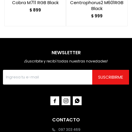
Cobra M711 RGB Black
Centrophorus2 M601RGB
Black
$
899
$
999
NEWSLETTER
¡Suscribite y recibí todas nuestras novedades!
SUSCRIBIRME



CONTACTO
097 303 469