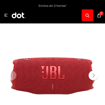
Envíos en 2 horas!
MI CUENTA
0

Catálogo
Notebooks y PC
Celulares, Relojes y Tablets
Informática
Audio, Foto y Video
Consolas y Accesorios