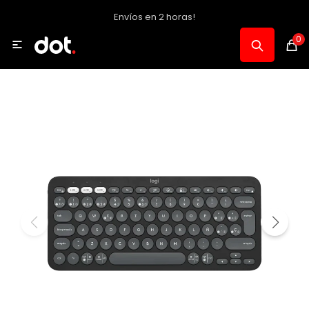
Envíos en 2 horas!
MI CUENTA
0

Catálogo
Notebooks y PC
Celulares, Relojes y Tablets
Informática
Audio, Foto y Video
Consolas y Accesorios