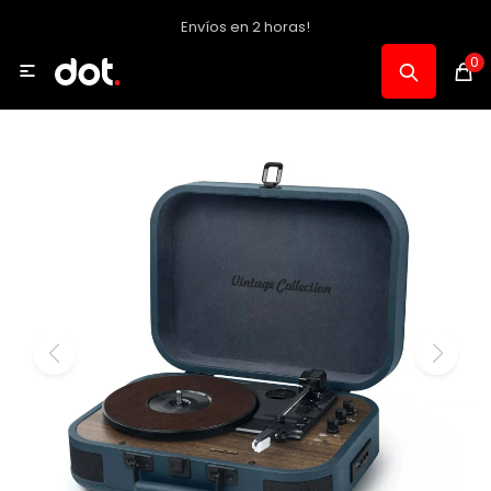
Envíos en 2 horas!
MI CUENTA
0

Catálogo
Notebooks y PC
Celulares, Relojes y Tablets
Informática
Audio, Foto y Video
Consolas y Accesorios