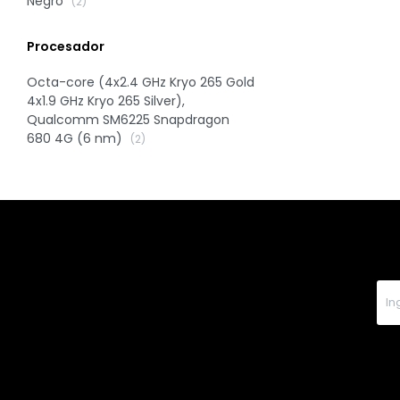
Negro
(2)
Procesador
Octa-core (4x2.4 GHz Kryo 265 Gold
4x1.9 GHz Kryo 265 Silver),
Qualcomm SM6225 Snapdragon
680 4G (6 nm)
(2)