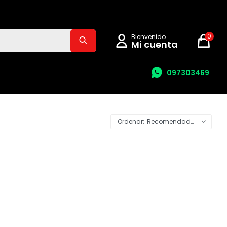
0
097303469
Recomendados