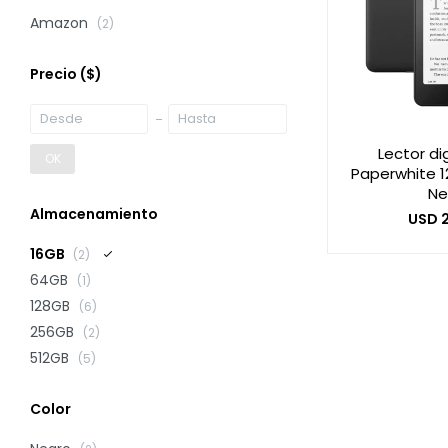
Amazon
(2)
Precio
($)
Lector dig
OK
Paperwhite 12
Ne
Almacenamiento
USD
16GB
(2)
64GB
(1)
128GB
(6)
256GB
(2)
512GB
(5)
Color