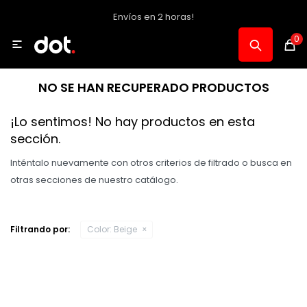
Envíos en 2 horas!
MI CUENTA
0

Catálogo
NO SE HAN RECUPERADO PRODUCTOS
Notebooks y PC
¡Lo sentimos! No hay productos en esta
sección.
Celulares, Relojes y Tablets
Inténtalo nuevamente con otros criterios de filtrado o busca en
otras secciones de nuestro catálogo.
Informática
Filtrando por:
Color:
Beige
Audio, Foto y Video
Consolas y Accesorios