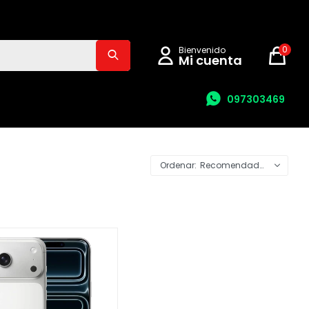
0
097303469
Recomendados