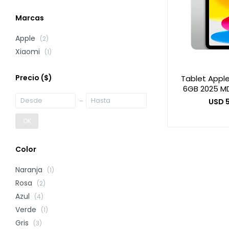
Marcas
Apple
(2)
Xiaomi
(1)
Precio
($)
Tablet Apple
6GB 2025 MD3
USD
OK
Color
Naranja
(1)
Rosa
(2)
Azul
(4)
Verde
(1)
Gris
(3)