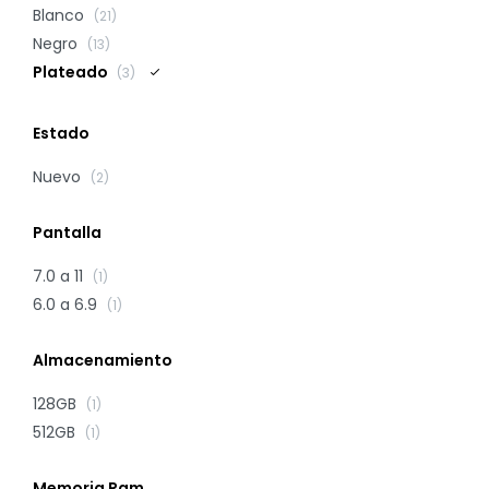
Blanco
(21)
Negro
(13)
Plateado
(3)
Estado
Nuevo
(2)
Pantalla
7.0 a 11
(1)
6.0 a 6.9
(1)
Almacenamiento
128GB
(1)
512GB
(1)
Memoria Ram