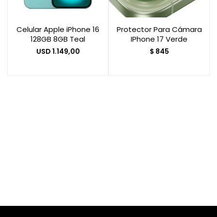
Celular Apple iPhone 16
Protector Para Cámara
Smart Home
128GB 8GB Teal
IPhone 17 Verde
USD
1.149,00
$
845
Zona Home
Movilidad Eléctrica