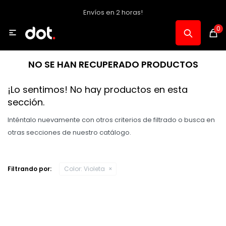
Envíos en 2 horas!
MI CUENTA
0

Catálogo
NO SE HAN RECUPERADO PRODUCTOS
Notebooks y PC
¡Lo sentimos! No hay productos en esta
sección.
Celulares, Relojes y Tablets
Inténtalo nuevamente con otros criterios de filtrado o busca en
otras secciones de nuestro catálogo.
Informática
Filtrando por:
Color:
Violeta
Audio, Foto y Video
Consolas y Accesorios