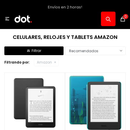
Envíos en 2 horas!
MI CUENTA
0

Catálogo
CELULARES, RELOJES Y TABLETS AMAZON
Notebooks y PC
Recomendados
Filtrando por:
Amazon
Celulares, Relojes y Tablets
Informática
Audio, Foto y Video
Consolas y Accesorios