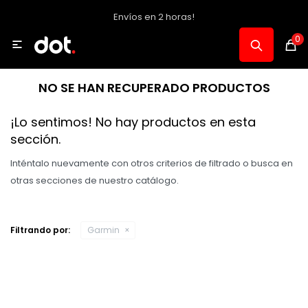
Envíos en 2 horas!
MI CUENTA
0

Catálogo
NO SE HAN RECUPERADO PRODUCTOS
Notebooks y PC
¡Lo sentimos! No hay productos en esta
sección.
Celulares, Relojes y Tablets
Inténtalo nuevamente con otros criterios de filtrado o busca en
otras secciones de nuestro catálogo.
Informática
Filtrando por:
Garmin
Audio, Foto y Video
Consolas y Accesorios