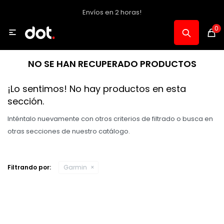
Envíos en 2 horas!
MI CUENTA
0

Catálogo
NO SE HAN RECUPERADO PRODUCTOS
Notebooks y PC
¡Lo sentimos! No hay productos en esta
sección.
Celulares, Relojes y Tablets
Inténtalo nuevamente con otros criterios de filtrado o busca en
otras secciones de nuestro catálogo.
Informática
Filtrando por:
Garmin
Audio, Foto y Video
Consolas y Accesorios