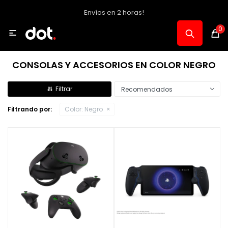
Envíos en 2 horas!
MI CUENTA
0

Catálogo
CONSOLAS Y ACCESORIOS EN COLOR NEGRO
Notebooks y PC
Recomendados
Filtrando por:
Color:
Negro
Celulares, Relojes y Tablets
Informática
Audio, Foto y Video
Consolas y Accesorios