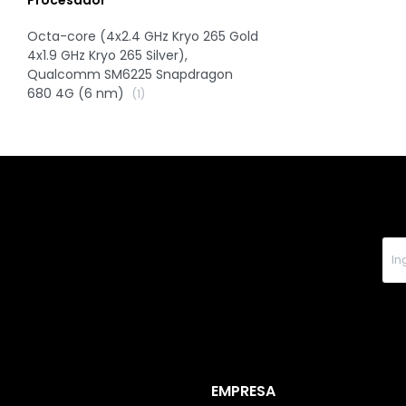
Procesador
Octa-core (4x2.4 GHz Kryo 265 Gold
4x1.9 GHz Kryo 265 Silver),
Qualcomm SM6225 Snapdragon
680 4G (6 nm)
(1)
EMPRESA