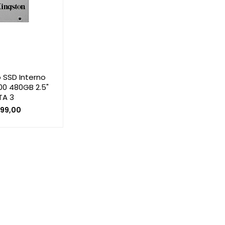
o SSD Interno
00 480GB 2.5"
TA 3
199,00