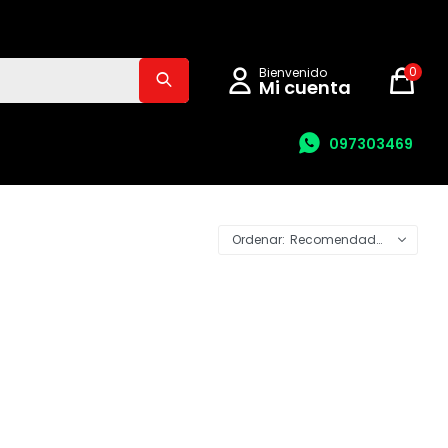
0
097303469
Recomendados