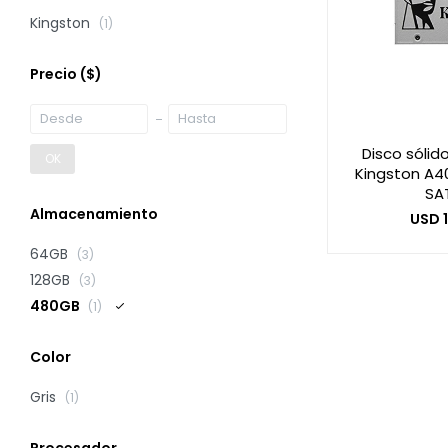
Kingston
(1)
Precio
($)
Disco sólid
OK
Kingston A4
SA
Almacenamiento
USD
64GB
(3)
128GB
(3)
480GB
(1)
Color
Gris
(1)