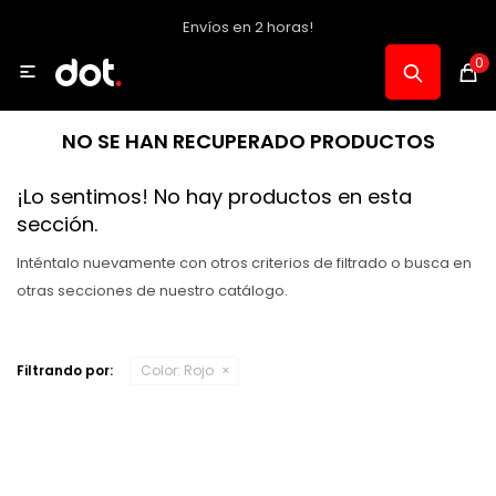
Envíos en 2 horas!
MI CUENTA
0

Catálogo
NO SE HAN RECUPERADO PRODUCTOS
Notebooks y PC
¡Lo sentimos! No hay productos en esta
sección.
Celulares, Relojes y Tablets
Inténtalo nuevamente con otros criterios de filtrado o busca en
otras secciones de nuestro catálogo.
Informática
Filtrando por:
Color:
Rojo
Audio, Foto y Video
Consolas y Accesorios