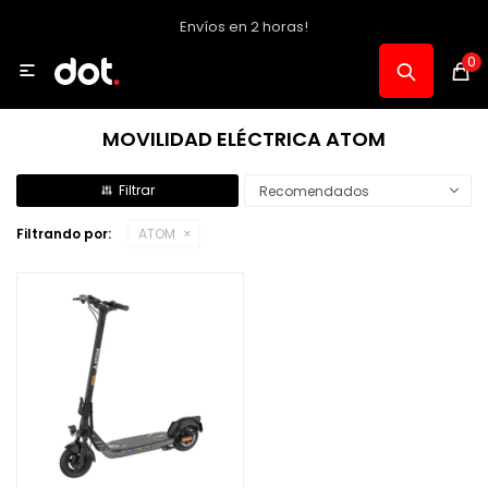
Envíos en 2 horas!
MI CUENTA
0

Catálogo
MOVILIDAD ELÉCTRICA ATOM
Notebooks y PC
Recomendados
Filtrando por:
ATOM
Celulares, Relojes y Tablets
Informática
Audio, Foto y Video
Consolas y Accesorios