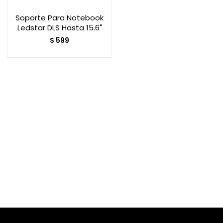
Soporte Para Notebook
Ledstar DLS Hasta 15.6"
Smart Home
$
599
Zona Home
Movilidad Eléctrica