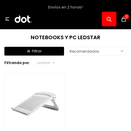
Envíos en 2 horas!
MI CUENTA
0

Catálogo
NOTEBOOKS Y PC LEDSTAR
Notebooks y PC
Recomendados
Filtrando por:
Ledstar
Celulares, Relojes y Tablets
Informática
Audio, Foto y Video
Consolas y Accesorios