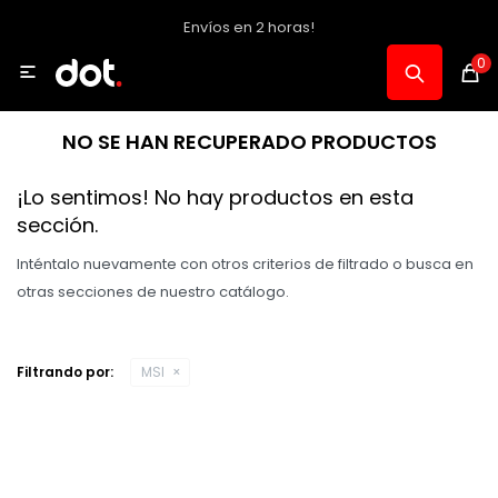
Envíos en 2 horas!
MI CUENTA
0

Catálogo
NO SE HAN RECUPERADO PRODUCTOS
Notebooks y PC
¡Lo sentimos! No hay productos en esta
sección.
Celulares, Relojes y Tablets
Inténtalo nuevamente con otros criterios de filtrado o busca en
otras secciones de nuestro catálogo.
Informática
Filtrando por:
MSI
Audio, Foto y Video
Consolas y Accesorios