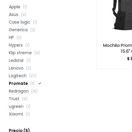
Apple
(1)
Asus
(4)
Case logic
(1)
Generica
(2)
HP
(3)
Mochila Pro
Hyperx
(1)
15.6"
Klip xtreme
(4)
$
Ledstar
(1)
Lenovo
(3)
Logitech
(27)
Promate
(1)
Redragon
(16)
Trust
(5)
ugreen
(1)
Xiaomi
(1)
Precio
($)