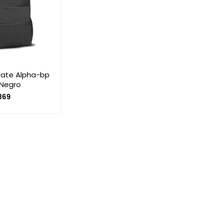
mate Alpha-bp
 Negro
869