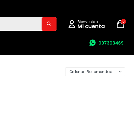
0
097303469
Recomendados