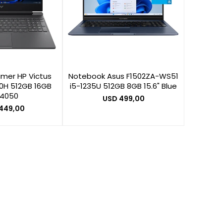
mer HP Victus
Notebook Asus F1502ZA-WS51
20H 512GB 16GB
i5-1235U 512GB 8GB 15.6" Blue
 4050
USD
499,00
.449,00