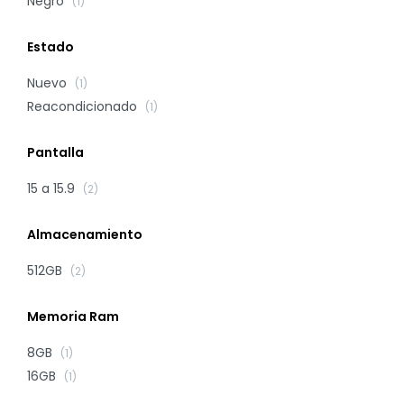
Negro
(1)
Estado
Nuevo
(1)
Reacondicionado
(1)
Pantalla
15 a 15.9
(2)
Almacenamiento
512GB
(2)
Memoria Ram
8GB
(1)
16GB
(1)