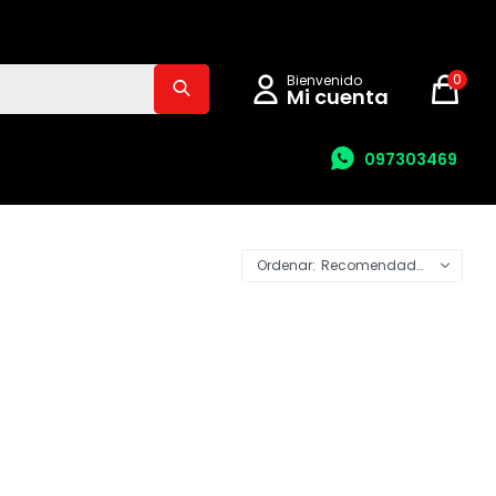
0
097303469
Recomendados