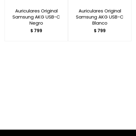
Auriculares Original
Auriculares Original
Samsung AKG USB-C
Samsung AKG USB-C
Smart Home
Negro
Blanco
$
799
$
799
Zona Home
Movilidad Eléctrica
Otros