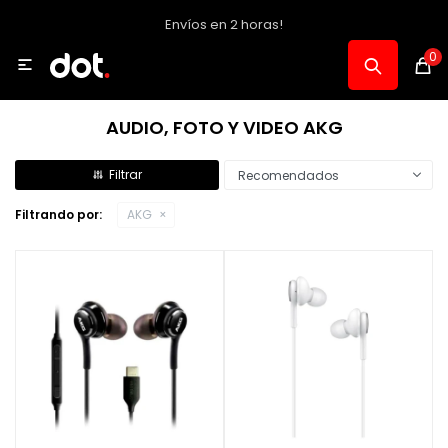
Envíos en 2 horas!
MI CUENTA
0

Catálogo
AUDIO, FOTO Y VIDEO AKG
Notebooks y PC
Recomendados
Filtrando por:
AKG
Celulares, Relojes y Tablets
Informática
Audio, Foto y Video
Consolas y Accesorios